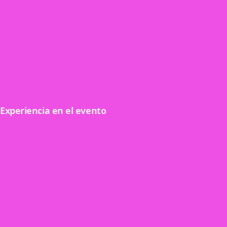
Boletería
Centralizá tu boletería y controlá al máximo tu evento.
Ver detalle
Experiencia en el evento
Invitaciones e invitaciones masivas
Gestioná tus invitaciones personalizadas o de forma
masiva.
Ver detalle