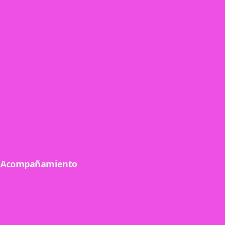
Analíticas y reportes
Datos precisos para decisiones informadas.
Ver detalle
Liquidaciones anticipadas e inmediatas
Liquidá los ingresos de tu evento antes del cierre
Ver detalle
Acompañamiento