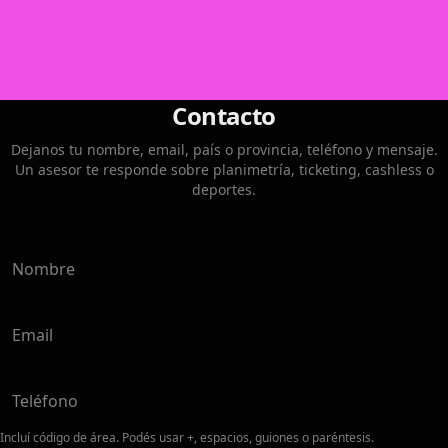
Soporte 24/7
Asistencia constante, siempre disponible.
Ver detalle
Contacto
Dejanos tu nombre, email, país o provincia, teléfono y mensaje.
Un asesor te responde sobre planimetría, ticketing, cashless o
deportes.
Nombre
Email
Teléfono
Incluí código de área. Podés usar +, espacios, guiones o paréntesis.