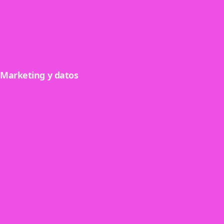
Control de accesos
Validá y controlá el ingreso de tu evento en tiempo real.
Ver detalle
Marketing y datos
Marketing
Potenciá tus ventas con campañas de e-mail
personalizadas y códigos de descuento.
Ver detalle