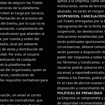
ajenos a la Empresa, como ser
idad de adquirir los Tickets
instituciones, venta de tercero
ervicios de la plataforma
abonado, no serán en ningún c
rciben el Cargo por Servicio,
SUSPENSION, CANCELACIO
información en el proceso de
Los Tickets entregadas por la
el Evento, por lo cual no es
reprogramación de la fecha de
ganización, cumplimiento de
suspensión, las devoluciones 
 condiciones que atienden al
indicaciones establecidas por 
, por cuenta y orden del
serán publicadas oportunamen
tadio, local (en adelante
circunstancias, deberá comuni
 de venta y distribución de
serán puestos a disposición 
icket. Por esto, el Usuario
poder dar respuesta a todas l
ealización de cualquier
los Términos y Condiciones, o c
te la plataforma de
Usuarios podrán ponerse en co
idad del Organizador, quien se
vía email a soporte@centraltic
arios, condiciones de
relativa a los Eventos, podrá v
los requisitos normativos para
En el caso de abrirse nuevos 
disposición y conocimiento de 
POLITICAS DE PRIVACIDAD
ración, un email al correo
La Empresa se compromete y 
 medio de Centralticket, que
de seguridad recomendadas pa