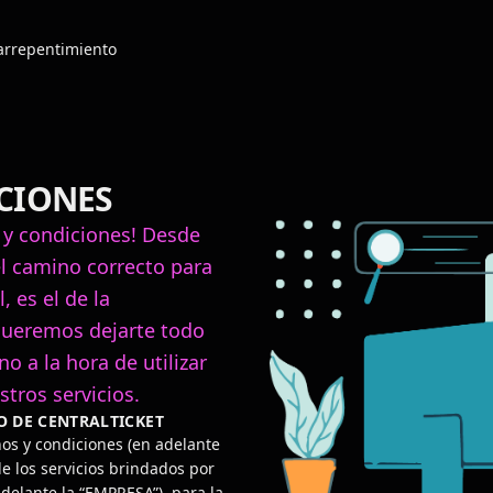
arrepentimiento
CIONES
 y condiciones! Desde
l camino correcto para
, es el de la
queremos dejarte todo
o a la hora de utilizar
stros servicios.
O DE CENTRALTICKET
os y condiciones (en adelante
de los servicios brindados por
delante la “EMPRESA”), para la