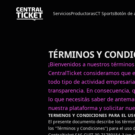
Servicios
Productoras
CT Sports
Botón de 
TÉRMINOS Y CONDI
¡Bienvenidos a nuestros términos
CentralTicket consideramos que e
todo tipo de actividad empresarial
transparencia. En consecuencia, 
lo que necesitás saber de anteman
nuestra plataforma y solicitar nue
TERMINOS Y CONDICIONES PARA EL US
El presente documento describe los términ
los "Términos y Condiciones") para el uso 
Centralticket SAS CUIT 30-71780154-3 (en a