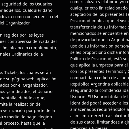
comercializan y elaboran y/u o
a seguridad de los Usuarios
cualquier otro fin relacionado 
r aquellos. Cualquier daño,
aceptación de los presentes Té
produzca como consecuencia del
Privacidad implica que el visi
del Organizador.
transferencia de su informaci
mencionados se encuentre en 
n regidos por las leyes
de privacidad que la Argentin
ier controversia derivada del
uso de su información personal
ación, alcance o cumplimiento,
se les proporcionó dicha info
unales Ordinarios de la
Política de Privacidad, está s
que aplica la Empresa para el
con los presentes Terminos y 
s Tickets, los cuales serán
compartida o cedida de acuerd
sde su página web, aplicación
República Argentina aplicable
ados por el Organizador.
asegurando la confidencialida
os ya indicados, el Usuario
Usuario. El Usuario titular de 
a pantalla, debido a que,
identidad podrá acceder a lo
ite la realización de
almacenados requiriéndolos a 
a verificación por parte de la
asimismo, derecho a solicitar 
otro medio de pago elegido
de sus datos, limitándose a ej
el proceso, hasta que la
menores a 6 meses.