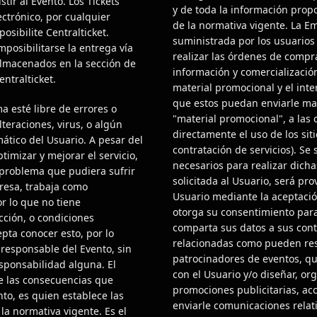
tir al Evento. Los Tickets
y de toda la información prop
ctrónico, por cualquier
de la normativa vigente. La Em
osibilite Centralticket.
suministrada por los usuarios 
posibilitarse la entrega vía
realizar las órdenes de compra 
almacenados en la sección de
información y comercialización 
ntralticket.
material promocional y el int
que estos puedan enviarle mat
a esté libre de errores o
"material promocional", a la
teraciones, virus, o algún
directamente el uso de los sit
ático del Usuario. A pesar del
contratación de servicios). Se
timizar y mejorar el servicio,
necesarios para realizar dich
 problema que pudiera sufrir
solicitada al Usuario, será pro
presa, trabaja como
Usuario mediante la aceptació
r lo que no tiene
otorga su consentimiento para
cción, o condiciones
comparta sus datos a sus cont
epta conocer esto, por lo
relacionadas como pueden res
 responsable del Evento, sin
patrocinadores de eventos, qu
sponsabilidad alguna. El
con el Usuario y/o diseñar, org
e las consecuencias que
promociones publicitarias, acc
nto, es quien establece las
enviarle comunicaciones relat
la normativa vigente. Es el