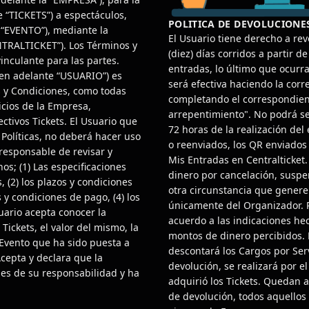
e “TICKETS”) a espectáculos,
POLITICA DE DEVOLUCIONE
e “EVENTO”), mediante la
El Usuario tiene derecho a rev
ENTRALTICKET”). Los Términos y
(diez) días corridos a partir d
inculante para las partes.
entradas, lo último que ocurr
(en adelante “USUARIO”) es
será efectiva haciendo la corr
s y Condiciones, como todas
completando el correspondient
vicios de la Empresa,
arrepentimiento". No podrá s
ctivos Tickets. El Usuario que
72 horas de la realización del
 Políticas, no deberá hacer uso
o reenviados, los QR enviado
 responsable de revisar y
Mis Entradas en Centralticket.
nos; (1) Las especificaciones
dinero por cancelación, suspe
, (2) los plazos y condiciones
otra circunstancia que genere 
s y condiciones de pago, (4) los
únicamente del Organizador. 
suario acepta conocer la
acuerdo a las indicaciones hec
Tickets, el valor del mismo, la
montos de dinero percibidos. 
 Evento que ha sido puesta a
descontará los Cargos por Serv
cepta y declara que la
devolución, se realizará por e
 es de su responsabilidad y ha
adquirió los Tickets. Quedan 
de devolución, todos aquellos