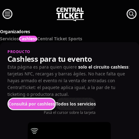
Organizadores
Servicios
Cashless
Central Ticket Sports
PRODUCTO
Cashless para tu evento
Esta página es para quien quiere
solo el circuito cashless
:
tarjetas NFC, recargas y barras ágiles. No hace falta que
hayas armado el evento ni la venta de entradas con
CentralTicket: el paquete aplica igual, a la par de tu
ticketing o productora actual.
Consultá por cashless
Todos los servicios
Pasá el cursor sobre la tarjeta